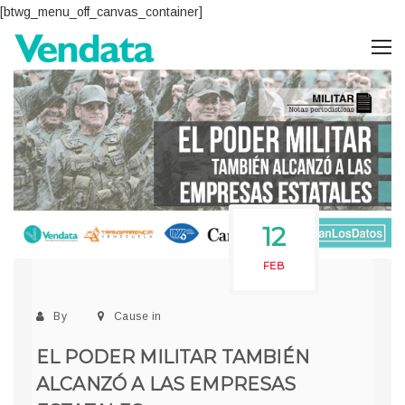
[btwg_menu_off_canvas_container]
12
FEB
By
Cause in
EL PODER MILITAR TAMBIÉN
ALCANZÓ A LAS EMPRESAS