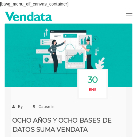
[btwg_menu_off_canvas_container]
30
ENE
By
Cause in
OCHO AÑOS Y OCHO BASES DE
DATOS SUMA VENDATA