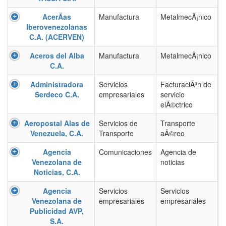
AcerÃ­as
Manufactura
MetalmecÃ¡nico
Iberovenezolanas
C.A. (ACERVEN)
Aceros del Alba
Manufactura
MetalmecÃ¡nico
C.A.
Administradora
Servicios
FacturaciÃ³n de
Serdeco C.A.
empresariales
servicio
elÃ©ctrico
Aeropostal Alas de
Servicios de
Transporte
Venezuela, C.A.
Transporte
aÃ©reo
Agencia
Comunicaciones
Agencia de
Venezolana de
noticias
Noticias, C.A.
Agencia
Servicios
Servicios
Venezolana de
empresariales
empresariales
Publicidad AVP,
S.A.